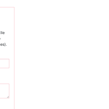
lle
e
es).