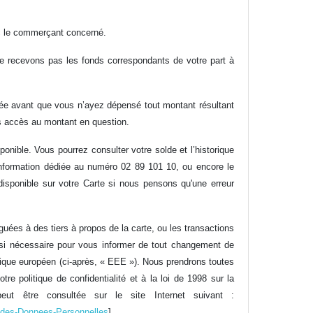
ec le commerçant concerné.
 ne recevons pas les fonds correspondants de votre part à
quée avant que vous n’ayez dépensé tout montant résultant
us accès au montant en question.
ponible. Vous pourrez consulter votre solde et l’historique
’information dédiée au numéro 02 89 101 10, ou encore le
isponible sur votre Carte si nous pensons qu'une erreur
guées à des tiers à propos de la carte, ou les transactions
t si nécessaire pour vous informer de tout changement de
mique européen (ci-après, « EEE »). Nous prendrons toutes
 politique de confidentialité et à la loi de 1998 sur la
eut être consultée sur le site Internet suivant :
on-des-Donnees-Personnelles
].