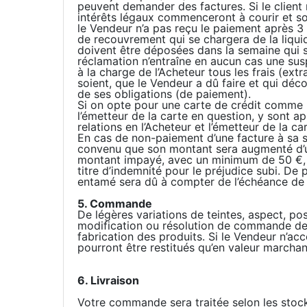
peuvent demander des factures. Si le client n
intérêts légaux commenceront à courir et s
le Vendeur n’a pas reçu le paiement après 3 
de recouvrement qui se chargera de la liqui
doivent être déposées dans la semaine qui s
réclamation n’entraîne en aucun cas une su
à la charge de l’Acheteur tous les frais (extra
soient, que le Vendeur a dû faire et qui déco
de ses obligations (de paiement).
Si on opte pour une carte de crédit comme 
l’émetteur de la carte en question, y sont ap
relations en l’Acheteur et l’émetteur de la car
En cas de non-paiement d’une facture à sa s
convenu que son montant sera augmenté d’un
montant impayé, avec un minimum de 50 €, e
titre d’indemnité pour le préjudice subi. De 
entamé sera dû à compter de l’échéance de l
5. Commande
De légères variations de teintes, aspect, p
modification ou résolution de commande dema
fabrication des produits. Si le Vendeur n’ac
pourront être restitués qu’en valeur marchan
6. Livraison
Votre commande sera traitée selon les stock