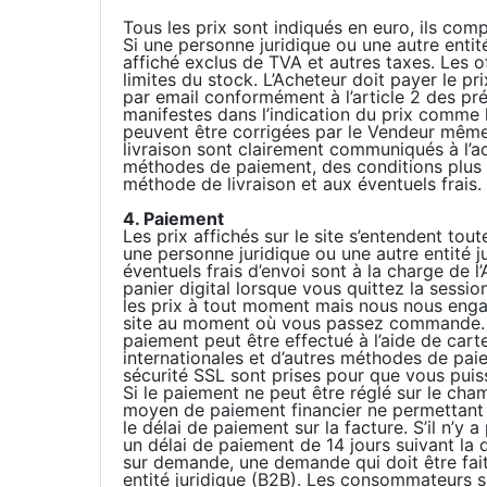
Tous les prix sont indiqués en euro, ils com
Si une personne juridique ou une autre entité
affiché exclus de TVA et autres taxes. Les o
limites du stock. L’Acheteur doit payer le p
par email conformément à l’article 2 des pr
manifestes dans l’indication du prix comme 
peuvent être corrigées par le Vendeur même a
livraison sont clairement communiqués à l’ac
méthodes de paiement, des conditions plus p
méthode de livraison et aux éventuels frais. 
4. Paiement
Les prix affichés sur le site s’entendent tout
une personne juridique ou une autre entité ju
éventuels frais d’envoi sont à la charge de l
panier digital lorsque vous quittez la sessi
les prix à tout moment mais nous nous engag
site au moment où vous passez commande. 
paiement peut être effectué à l’aide de car
internationales et d’autres méthodes de pa
sécurité SSL sont prises pour que vous puiss
Si le paiement ne peut être réglé sur le ch
moyen de paiement financier ne permettant 
le délai de paiement sur la facture. S’il n’y 
un délai de paiement de 14 jours suivant la d
sur demande, une demande qui doit être fait
entité juridique (B2B). Les consommateurs s