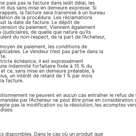
e paie pas la facture dans ledit délai, les
ont dus sans mise en demeure expresse. Si
rappels, la facture sera transmise à un bureau
dation de la procédure. Les réclamations
uit la date de facture. Le dépôt de
spension du paiement. Viennent également
-)judiciaires, de quelle que nature qu’ils
ulent du non-respect, de la part de l’Acheteur,
moyen de paiement, les conditions de
plicables. Le Vendeur n’est pas partie dans la
te.
tricte échéance, il est expressément
e indemnité forfaitaire fixée à 15 % du
t ce, sans mise en demeure préalable, à
plus, un intérêt de retard de 1 % par mois
a facture.
ositionnement ne peuvent en aucun cas entraîner le refus d
ndée par l’Acheteur ne peut être prise en considération qu
cepte pas la modification ou la résolution, les acomptes ver
dises.
s disponibles. Dans le cas où un produit que