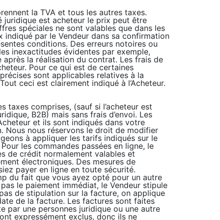
prennent la TVA et tous les autres taxes.
 juridique est acheteur le prix peut être
ffres spéciales ne sont valables que dans les
rix indiqué par le Vendeur dans sa confirmation
ésentes conditions. Des erreurs notoires ou
les inexactitudes évidentes par exemple,
près la réalisation du contrat. Les frais de
heteur. Pour ce qui est de certaines
récises sont applicables relatives à la
Tout ceci est clairement indiqué à l’Acheteur.
es taxes comprises, (sauf si l’acheteur est
ridique, B2B) mais sans frais d’envoi. Les
’Acheteur et ils sont indiqués dans votre
on. Nous nous réservons le droit de modifier
eons à appliquer les tarifs indiqués sur le
Pour les commandes passées en ligne, le
tes de crédit normalement valables et
iement électroniques. Des mesures de
iez payer en ligne en toute sécurité.
amp du fait que vous ayez opté pour un autre
pas le paiement immédiat, le Vendeur stipule
a pas de stipulation sur la facture, on applique
ate de la facture. Les factures sont faites
e par une personnes juridique ou une autre
ont expressément exclus, donc ils ne