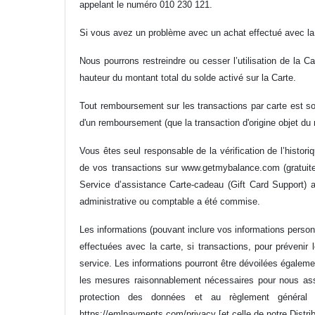
appelant le numéro 010 230 121.
Si vous avez un problème avec un achat effectué avec la
Nous pourrons restreindre ou cesser l’utilisation de la 
hauteur du montant total du solde activé sur la Carte.
Tout remboursement sur les transactions par carte est so
d'un remboursement (que la transaction d'origine objet du
Vous êtes seul responsable de la vérification de l’histori
de vos transactions sur
www.getmybalance.com
(gratuit
Service d’assistance Carte-cadeau (Gift Card Support) 
administrative ou comptable a été commise.
Les informations (pouvant inclure vos informations personn
effectuées avec la carte, si transactions, pour préveni
service. Les informations pourront être dévoilées égalem
les mesures raisonnablement nécessaires pour nous assur
protection des données et au règlement général s
https://emlpayments.com/privacy
[et celle de notre Distri