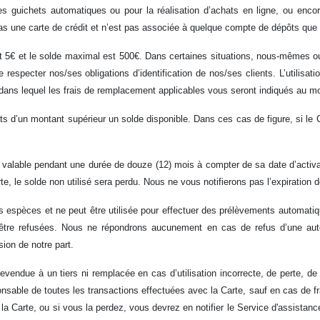
les guichets automatiques ou pour la réalisation d’achats en ligne, ou enco
pas une carte de crédit et n’est pas associée à quelque compte de dépôts que 
 5€ et le solde maximal est 500€. Dans certaines situations, nous-mêmes ou l
e respecter nos/ses obligations d’identification de nos/ses clients. L’utilisa
 dans lequel les frais de remplacement applicables vous seront indiqués au 
ats d’un montant supérieur un solde disponible. Dans ces cas de figure, si le
a valable pendant une durée de douze (12) mois à compter de sa date d’activati
te, le solde non utilisé sera perdu. Nous ne vous notifierons pas l’expiration d
es espèces et ne peut être utilisée pour effectuer des prélèvements automatiq
tre refusées. Nous ne répondrons aucunement en cas de refus d’une autori
sion de notre part.
vendue à un tiers ni remplacée en cas d’utilisation incorrecte, de perte, de
nsable de toutes les transactions effectuées avec la Carte, sauf en cas de f
la Carte, ou si vous la perdez, vous devrez en notifier le Service d'assistan