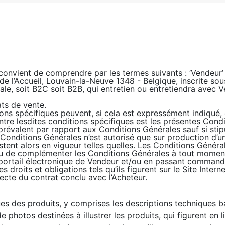
 convient de comprendre par les termes suivants : ‘Vendeur
 de l’Accueil, Louvain-la-Neuve 1348 - Belgique, inscrite so
le, soit B2C soit B2B, qui entretien ou entretiendra avec V
ats de vente.
ons spécifiques peuvent, si cela est expressément indiqué, 
ntre lesdites conditions spécifiques est les présentes Condi
prévalent par rapport aux Conditions Générales sauf si sti
 Conditions Générales n’est autorisé que sur production d’
stent alors en vigueur telles quelles. Les Conditions Généra
/ou de complémenter les Conditions Générales à tout mome
tre portail électronique de Vendeur et/ou en passant command
 droits et obligations tels qu’ils figurent sur le Site Intern
recte du contrat conclu avec l’Acheteur.
ues des produits, y comprises les descriptions techniques b
photos destinées à illustrer les produits, qui figurent en l