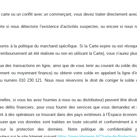
 carte ou un conflit avec un commerçant, vous devez traiter directement av
Carte si nous détectons l’existence d’activités suspectes, ou encore si nous
umis à la politique du marchand spécifique. Si la Carte expire ou est révo
 remboursement ait été réalisée ou non en utilisant la Carte), vous n’aurez pl
que des transactions en ligne, ainsi que de vous tenir au courant du solde dis
ement ou moyennant finance) ou obtenir votre solde en appelant la ligne d
au numéro 010 230 121. Nous nous réservons le droit de corriger le solde d
elles, si vous les avez fournies à nous ou au distributeur) peuvent être divul
r les délits financiers, pour vous fournir des services que vous demandez e
ent à des opérateurs se trouvant dans des pays extérieurs à l’Espace écono
er que vos données sont traitées en toute sécurité et conformément à notre
ur la protection des données. Notre politique de confidentialité p
buteur sur le site Internet suivant
https://www.klepierre.fr/Charte-de-Protecti