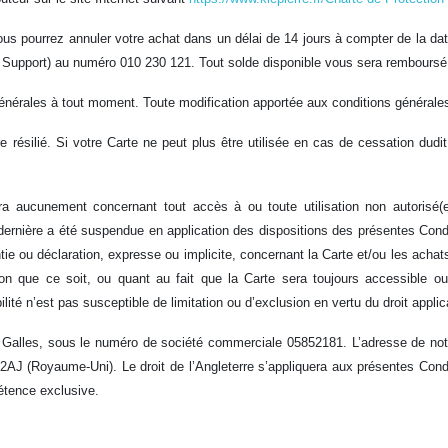
us pourrez annuler votre achat dans un délai de 14 jours à compter de la dat
d Support) au numéro 010 230 121. Tout solde disponible vous sera remboursé
générales à tout moment. Toute modification apportée aux conditions générale
 résilié. Si votre Carte ne peut plus être utilisée en cas de cessation du
ra aucunement concernant tout accès à ou toute utilisation non autorisé(e
ette dernière a été suspendue en application des dispositions des présentes Co
 ou déclaration, expresse ou implicite, concernant la Carte et/ou les achats ef
ion que ce soit, ou quant au fait que la Carte sera toujours accessible o
bilité n’est pas susceptible de limitation ou d’exclusion en vertu du droit applic
Galles, sous le numéro de société commerciale 05852181. L’adresse de notr
AJ (Royaume-Uni). Le droit de l’Angleterre s’appliquera aux présentes Condi
étence exclusive.