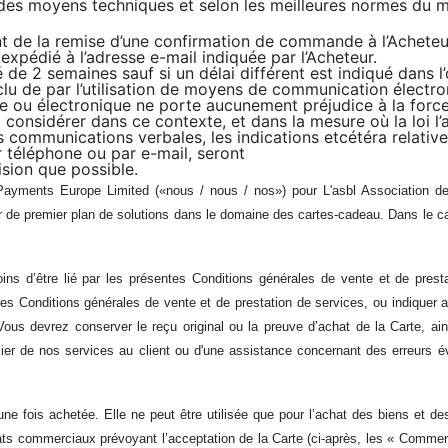
te des moyens techniques et selon les meilleures normes du 
de la remise d’une confirmation de commande à l’Acheteur vo
expédié à l’adresse e-mail indiquée par l’Acheteur.
 de 2 semaines sauf si un délai différent est indiqué dans 
u de par l’utilisation de moyens de communication électroni
tale ou électronique ne porte aucunement préjudice à la force
à considérer dans ce contexte, et dans la mesure où la loi 
les communications verbales, les indications etcétéra relativ
r téléphone ou par e-mail, seront
sion que possible.
Payments Europe Limited («nous / nous / nos») pour L'asbl Association
 de premier plan de solutions dans le domaine des cartes-cadeau. Dans le ca
oins d’être lié par les présentes Conditions générales de vente et de prest
entes Conditions générales de vente et de prestation de services, ou indiquer a
Vous devrez conserver le reçu original ou la preuve d’achat de la Carte, ai
er de nos services au client ou d'une assistance concernant des erreurs é
ne fois achetée. Elle ne peut être utilisée que pour l’achat des biens et 
s commerciaux prévoyant l’acceptation de la Carte (ci-après, les « Commerç